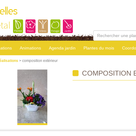
elles
tal
sations
Animations
Agenda jardin
Plantes du mois
Coordo
éalisations
> composition extérieur
COMPOSITION 