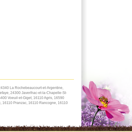
24340 La Rochebeaucourt-et-Argentine,
aye, 24300 Javerlhac-et-la-Chapelle-St-
0 Voeuil-et-Giget, 16110 Agris, 16590
nc, 16110 Pranzac, 16110 Rancogne, 16110