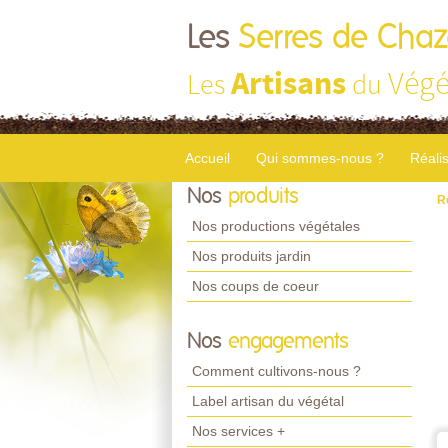
Les
Serres de Chaz
Artisans
Végé
Les
du
Accueil
Qui sommes-nous ?
Réali
Nos
produits
R
Nos productions végétales
Nos produits jardin
Nos coups de coeur
Nos
engagements
Comment cultivons-nous ?
Label artisan du végétal
Nos services +