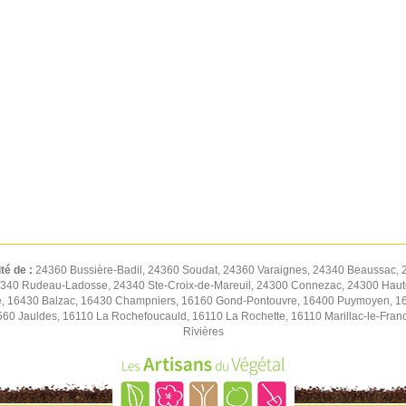
ité de :
24360 Bussière-Badil, 24360 Soudat, 24360 Varaignes, 24340 Beaussac, 
4340 Rudeau-Ladosse, 24340 Ste-Croix-de-Mareuil, 24300 Connezac, 24300 Hautef
e, 16430 Balzac, 16430 Champniers, 16160 Gond-Pontouvre, 16400 Puymoyen, 1640
560 Jauldes, 16110 La Rochefoucauld, 16110 La Rochette, 16110 Marillac-le-Fra
Rivières