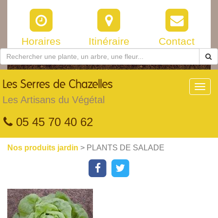
Horaires
Itinéraire
Contact
Les
Serres de Chazelles
Toggl
navig
Les Artisans du Végétal
05 45 70 40 62
Nos produits jardin
> PLANTS DE SALADE