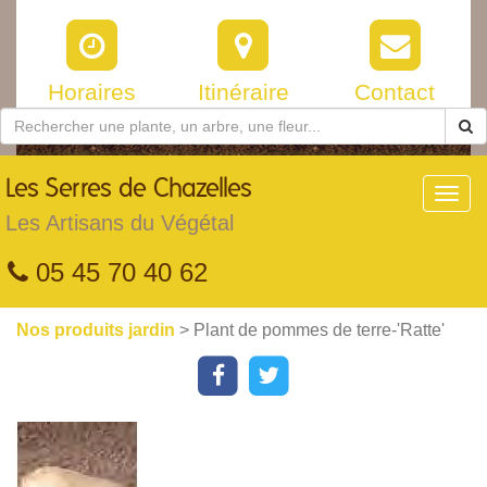
Horaires
Itinéraire
Contact
Les
Serres de Chazelles
Toggl
navig
Les Artisans du Végétal
05 45 70 40 62
Nos produits jardin
> Plant de pommes de terre-'Ratte'