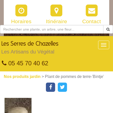
Horaires
Itinéraire
Contact
Les
Serres de Chazelles
Toggl
navig
Les Artisans du Végétal
05 45 70 40 62
Nos produits jardin
> Plant de pommes de terre-'Bintje'