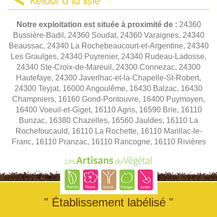
Retour à la liste
Notre exploitation est située à proximité de :
24360
Bussière-Badil, 24360 Soudat, 24360 Varaignes, 24340
Beaussac, 24340 La Rochebeaucourt-et-Argentine, 24340
Les Graulges, 24340 Puyrenier, 24340 Rudeau-Ladosse,
24340 Ste-Croix-de-Mareuil, 24300 Connezac, 24300
Hautefaye, 24300 Javerlhac-et-la-Chapelle-St-Robert,
24300 Teyjat, 16000 Angoulême, 16430 Balzac, 16430
Champniers, 16160 Gond-Pontouvre, 16400 Puymoyen,
16400 Voeuil-et-Giget, 16110 Agris, 16590 Brie, 16110
Bunzac, 16380 Chazelles, 16560 Jauldes, 16110 La
Rochefoucauld, 16110 La Rochette, 16110 Marillac-le-
Franc, 16110 Pranzac, 16110 Rancogne, 16110 Rivières
" Établissement labélisé "