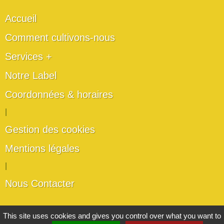
Accueil
Comment cultivons-nous
Services +
Notre Label
Coordonnées & horaires
|
Gestion des cookies
Mentions légales
|
Nous Contacter
Les artisans du végétal
This site uses cookies and gives you control over what you want to