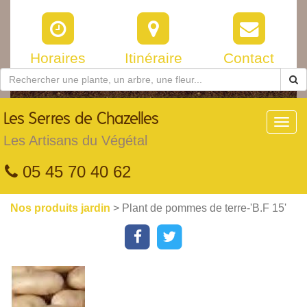
Horaires
Itinéraire
Contact
Les
Serres de Chazelles
Toggl
navig
Les Artisans du Végétal
05 45 70 40 62
Nos produits jardin
> Plant de pommes de terre-'B.F 15'