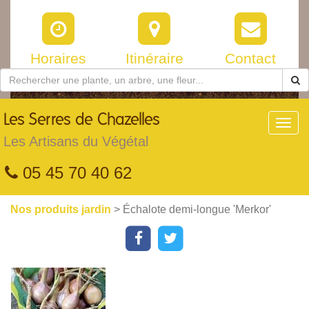
Horaires
Itinéraire
Contact
Les
Serres de Chazelles
Toggl
navig
Les Artisans du Végétal
05 45 70 40 62
Nos produits jardin
> Échalote demi-longue 'Merkor'