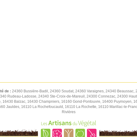
ité de :
24360 Bussière-Badil, 24360 Soudat, 24360 Varaignes, 24340 Beaussac, 
4340 Rudeau-Ladosse, 24340 Ste-Croix-de-Mareuil, 24300 Connezac, 24300 Hautef
e, 16430 Balzac, 16430 Champniers, 16160 Gond-Pontouvre, 16400 Puymoyen, 1640
560 Jauldes, 16110 La Rochefoucauld, 16110 La Rochette, 16110 Marillac-le-Fra
Rivières