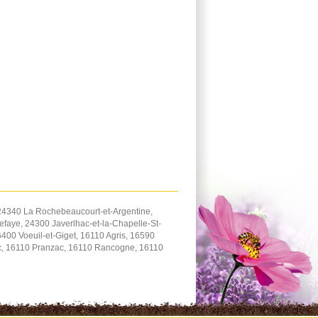
24340 La Rochebeaucourt-et-Argentine,
aye, 24300 Javerlhac-et-la-Chapelle-St-
0 Voeuil-et-Giget, 16110 Agris, 16590
nc, 16110 Pranzac, 16110 Rancogne, 16110