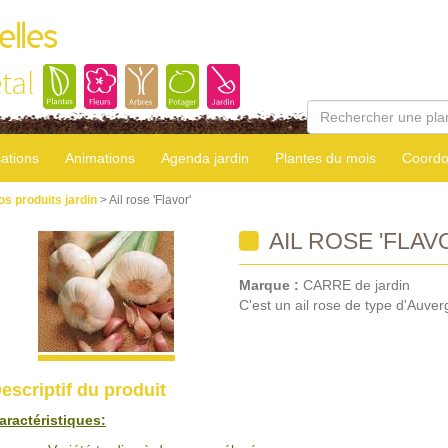
elles
tal
sations
Animations
Agenda jardin
Plantes du mois
Coordo
os produits jardin
> Ail rose 'Flavor'
AIL ROSE 'FLAV
Marque :
CARRE de jardin
C'est un ail rose de type d'Auver
escriptif du produit
aractéristiques: