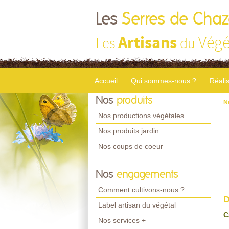
Les
Serres de Chaz
Artisans
Végé
Les
du
Accueil
Qui sommes-nous ?
Réali
Nos
produits
N
Nos productions végétales
Nos produits jardin
Nos coups de coeur
Nos
engagements
Comment cultivons-nous ?
D
Label artisan du végétal
C
Nos services +