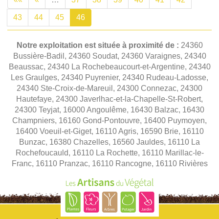
43
44
45
46
Notre exploitation est située à proximité de :
24360
Bussière-Badil, 24360 Soudat, 24360 Varaignes, 24340
Beaussac, 24340 La Rochebeaucourt-et-Argentine, 24340
Les Graulges, 24340 Puyrenier, 24340 Rudeau-Ladosse,
24340 Ste-Croix-de-Mareuil, 24300 Connezac, 24300
Hautefaye, 24300 Javerlhac-et-la-Chapelle-St-Robert,
24300 Teyjat, 16000 Angoulême, 16430 Balzac, 16430
Champniers, 16160 Gond-Pontouvre, 16400 Puymoyen,
16400 Voeuil-et-Giget, 16110 Agris, 16590 Brie, 16110
Bunzac, 16380 Chazelles, 16560 Jauldes, 16110 La
Rochefoucauld, 16110 La Rochette, 16110 Marillac-le-
Franc, 16110 Pranzac, 16110 Rancogne, 16110 Rivières