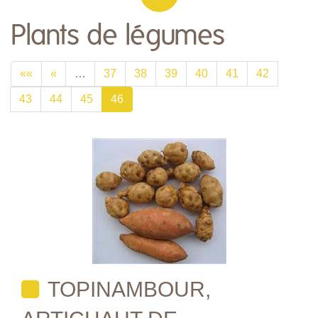
Plants de légumes
««
«
…
37
38
39
40
41
42
43
44
45
46
TOPINAMBOUR,