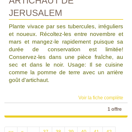
ARTICHAUT DE
JERUSALEM
Plante vivace par ses tubercules, irréguliers
et noueux. Récoltez-les entre novembre et
mars et mangez-le rapidement puisque sa
durée de conservation est limitée!
Conservez-les dans une pièce fraîche, au
sec et dans le noir. Usage: Il se cuisine
comme la pomme de terre avec un arrière
goût d'artichaut.
Voir la fiche complète
1 offre
««
«
…
37
38
39
40
41
42