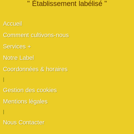
" Établissement labélisé "
Accueil
Comment cultivons-nous
Services +
Notre Label
Coordonnées & horaires
|
Gestion des cookies
Mentions légales
|
Nous Contacter