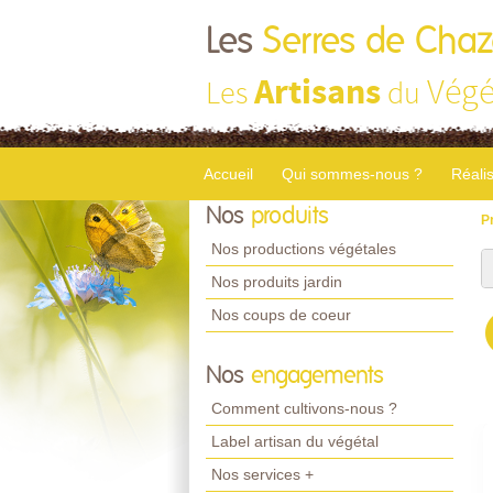
Les
Serres de Chaz
Artisans
Végé
Les
du
Accueil
Qui sommes-nous ?
Réali
Nos
produits
P
Nos productions végétales
Nos produits jardin
Nos coups de coeur
Nos
engagements
Comment cultivons-nous ?
Label artisan du végétal
Nos services +