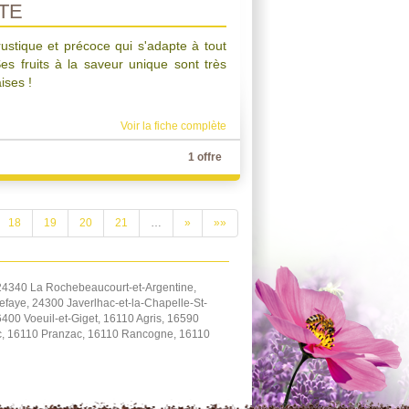
TE
rustique et précoce qui s'adapte à tout
Ses fruits à la saveur unique sont très
ises !
Voir la fiche complète
1 offre
18
19
20
21
…
»
»»
24340 La Rochebeaucourt-et-Argentine,
aye, 24300 Javerlhac-et-la-Chapelle-St-
0 Voeuil-et-Giget, 16110 Agris, 16590
nc, 16110 Pranzac, 16110 Rancogne, 16110