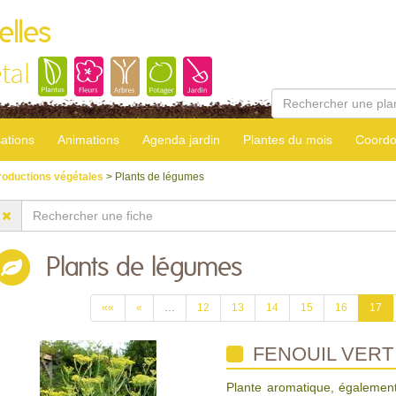
elles
tal
sations
Animations
Agenda jardin
Plantes du mois
Coordo
roductions végétales
> Plants de légumes
Plants de légumes
««
«
…
12
13
14
15
16
17
FENOUIL VERT
Plante aromatique, également