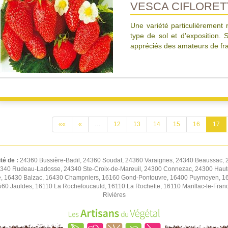
VESCA CIFLORET
Une variété particulièrement 
type de sol et d'exposition. 
appréciés des amateurs de fra
««
«
…
12
13
14
15
16
17
ité de :
24360 Bussière-Badil, 24360 Soudat, 24360 Varaignes, 24340 Beaussac, 
4340 Rudeau-Ladosse, 24340 Ste-Croix-de-Mareuil, 24300 Connezac, 24300 Hautef
e, 16430 Balzac, 16430 Champniers, 16160 Gond-Pontouvre, 16400 Puymoyen, 1640
560 Jauldes, 16110 La Rochefoucauld, 16110 La Rochette, 16110 Marillac-le-Fra
Rivières