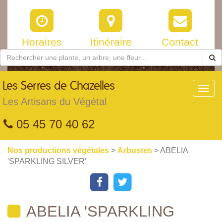
Horaires
Itinéraire
Contact
Les
Serres de Chazelles
Toggl
navig
Les Artisans du Végétal
05 45 70 40 62
Nos productions végétales
>
Arbustes
> ABELIA
'SPARKLING SILVER'
ABELIA 'SPARKLING