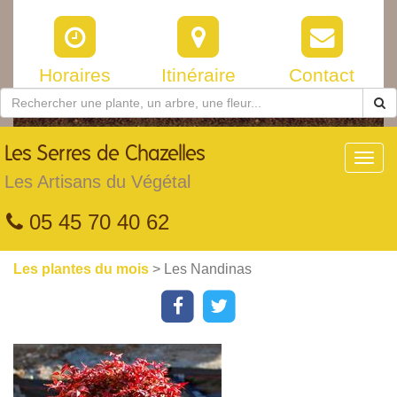
Horaires
Itinéraire
Contact
Les
Serres de Chazelles
Toggl
navig
Les Artisans du Végétal
05 45 70 40 62
Les plantes du mois
> Les Nandinas