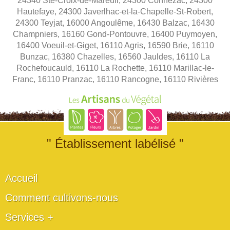
24340 Ste-Croix-de-Mareuil, 24300 Connezac, 24300
Hautefaye, 24300 Javerlhac-et-la-Chapelle-St-Robert,
24300 Teyjat, 16000 Angoulême, 16430 Balzac, 16430
Champniers, 16160 Gond-Pontouvre, 16400 Puymoyen,
16400 Voeuil-et-Giget, 16110 Agris, 16590 Brie, 16110
Bunzac, 16380 Chazelles, 16560 Jauldes, 16110 La
Rochefoucauld, 16110 La Rochette, 16110 Marillac-le-
Franc, 16110 Pranzac, 16110 Rancogne, 16110 Rivières
" Établissement labélisé "
Accueil
Comment cultivons-nous
Services +