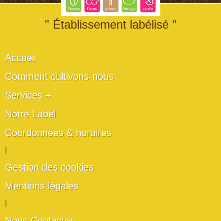
" Établissement labélisé "
Accueil
Comment cultivons-nous
Services +
Notre Label
Coordonnées & horaires
|
Gestion des cookies
Mentions légales
|
Nous Contacter