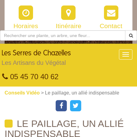
Horaires
Itinéraire
Contact
Les
Serres de Chazelles
Toggl
navig
Les Artisans du Végétal
05 45 70 40 62
Conseils Vidéo
> Le paillage, un allié indispensable
LE PAILLAGE, UN ALLIÉ
INDISPENSABLE