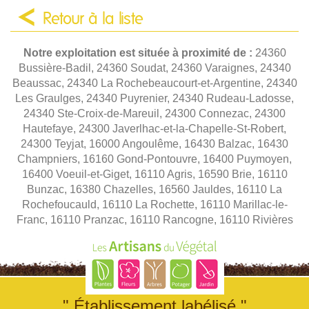
Retour à la liste
Notre exploitation est située à proximité de :
24360
Bussière-Badil, 24360 Soudat, 24360 Varaignes, 24340
Beaussac, 24340 La Rochebeaucourt-et-Argentine, 24340
Les Graulges, 24340 Puyrenier, 24340 Rudeau-Ladosse,
24340 Ste-Croix-de-Mareuil, 24300 Connezac, 24300
Hautefaye, 24300 Javerlhac-et-la-Chapelle-St-Robert,
24300 Teyjat, 16000 Angoulême, 16430 Balzac, 16430
Champniers, 16160 Gond-Pontouvre, 16400 Puymoyen,
16400 Voeuil-et-Giget, 16110 Agris, 16590 Brie, 16110
Bunzac, 16380 Chazelles, 16560 Jauldes, 16110 La
Rochefoucauld, 16110 La Rochette, 16110 Marillac-le-
Franc, 16110 Pranzac, 16110 Rancogne, 16110 Rivières
" Établissement labélisé "