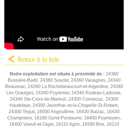
Retour à la liste
Notre exploitation est située à proximité de :
24360
Bussière-Badil, 24360 Soudat, 24360 Varaignes, 24340
Beaussac, 24340 La Rochebeaucourt-et-Argentine, 24340
Les Graulges, 24340 Puyrenier, 24340 Rudeau-Ladosse,
24340 Ste-Croix-de-Mareuil, 24300 Connezac, 24300
Hautefaye, 24300 Javerlhac-et-la-Chapelle-St-Robert,
24300 Teyjat, 16000 Angoulême, 16430 Balzac, 16430
Champniers, 16160 Gond-Pontouvre, 16400 Puymoyen,
16400 Voeuil-et-Giget, 16110 Agris, 16590 Brie, 16110