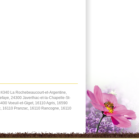
24340 La Rochebeaucourt-et-Argentine,
aye, 24300 Javerlhac-et-la-Chapelle-St-
0 Voeuil-et-Giget, 16110 Agris, 16590
nc, 16110 Pranzac, 16110 Rancogne, 16110