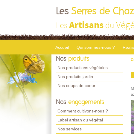
Les
Serres de Chaz
Artisans
Végé
Les
du
Accueil
Qui sommes-nous ?
Réali
Nos
produits
C
Nos productions végétales
Nos produits jardin
Nos coups de coeur
M
a
Nos
engagements
Comment cultivons-nous ?
Label artisan du végétal
Nos services +