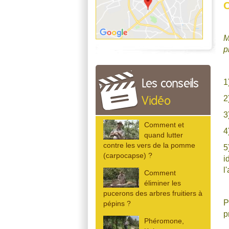
C
M
p
1
Les conseils
2
Vidéo
3
Comment et
4
quand lutter
contre les vers de la pomme
5
(carpocapse) ?
i
l
Comment
éliminer les
pucerons des arbres fruitiers à
P
pépins ?
p
Phéromone,