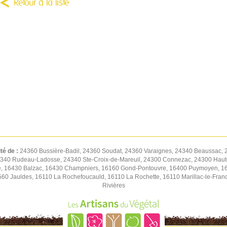
Retour à la liste
ité de :
24360 Bussière-Badil, 24360 Soudat, 24360 Varaignes, 24340 Beaussac, 
4340 Rudeau-Ladosse, 24340 Ste-Croix-de-Mareuil, 24300 Connezac, 24300 Hautef
e, 16430 Balzac, 16430 Champniers, 16160 Gond-Pontouvre, 16400 Puymoyen, 1640
560 Jauldes, 16110 La Rochefoucauld, 16110 La Rochette, 16110 Marillac-le-Fra
Rivières