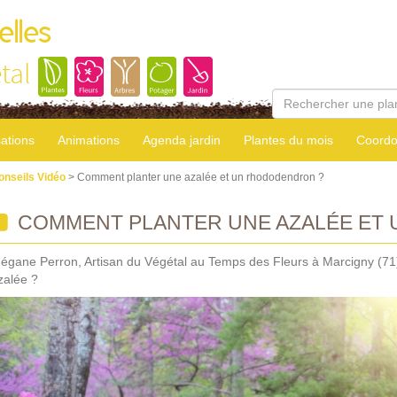
elles
tal
sations
Animations
Agenda jardin
Plantes du mois
Coordo
onseils Vidéo
> Comment planter une azalée et un rhododendron ?
COMMENT PLANTER UNE AZALÉE ET
égane Perron, Artisan du Végétal au Temps des Fleurs à Marcigny (71
zalée ?