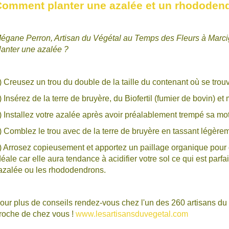
omment planter une azalée et un rhododen
égane Perron, Artisan du Végétal au Temps des Fleurs à Marci
lanter une azalée ?
) Creusez un trou du double de la taille du contenant où se trou
) Insérez de la terre de bruyère, du Biofertil (fumier de bovin) et
) Installez votre azalée après avoir préalablement trempé sa m
) Comblez le trou avec de la terre de bruyère en tassant légèrem
) Arrosez copieusement et apportez un paillage organique pour gar
déale car elle aura tendance à acidifier votre sol ce qui est parf
'azalée ou les rhododendrons.
our plus de conseils rendez-vous chez l'un des 260 artisans du v
roche de chez vous !
www.lesartisansduvegetal.com