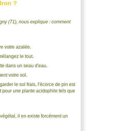
dron ?
gny (71), nous explique : comment
ve votre azalée.
 mélangez le tout.
otte dans un seau d'eau.
ent votre sol.
der le sol frais, l'écorce de pin est
ait pour une plante acidophile tels que
égétal, il en existe forcément un