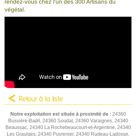
rendez-vous chez l'un des 300 Artisans du
végétal.
Retour à la liste
Notre exploitation est située à proximité de :
24360
Bussière-Badil, 24360 Soudat, 24360 Varaignes, 24340
Beaussac, 24340 La Rochebeaucourt-et-Argentine, 24340
Les Graulges, 24340 Puyrenier, 24340 Rudeau-Ladosse,