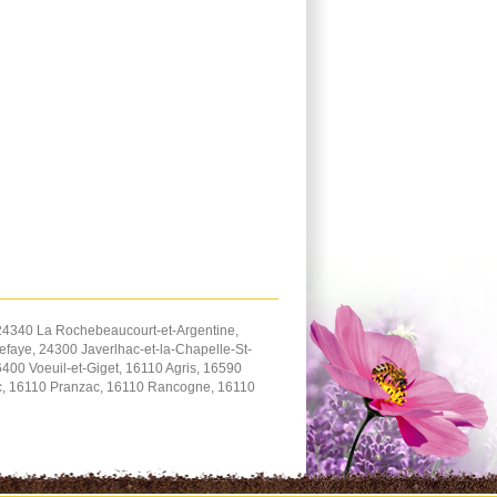
24340 La Rochebeaucourt-et-Argentine,
aye, 24300 Javerlhac-et-la-Chapelle-St-
0 Voeuil-et-Giget, 16110 Agris, 16590
nc, 16110 Pranzac, 16110 Rancogne, 16110