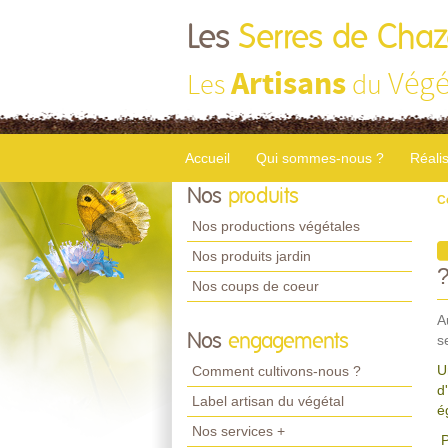
Les
Serres de Chaz
Artisans
Végé
Les
du
Accueil
Qui sommes-nous ?
Réali
Nos
produits
C
Nos productions végétales
Nos produits jardin
Nos coups de coeur
A
Nos
engagements
s
U
Comment cultivons-nous ?
d
Label artisan du végétal
é
Nos services +
P