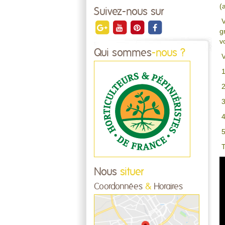
(
Suivez-nous sur
V
g
v
Qui sommes
-nous ?
V
1
2
3
4
5
T
Nous
situer
Coordonnées
&
Horaires