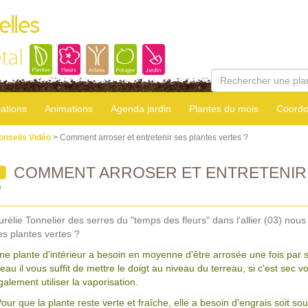
elles
tal
sations
Animations
Agenda jardin
Plantes du mois
Coordo
onseils Vidéo
> Comment arroser et entretenir ses plantes vertes ?
COMMENT ARROSER ET ENTRETENIR 
?
urélie Tonnelier des serres du "temps des fleurs" dans l'allier (03) nou
es plantes vertes ?
ne plante d'intérieur a besoin en moyenne d'être arrosée une fois par se
'eau il vous suffit de mettre le doigt au niveau du terreau, si c'est sec
galement utiliser la vaporisation.
our que la plante reste verte et fraîche, elle a besoin d'engrais soit so