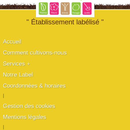
" Établissement labélisé "
Accueil
Comment cultivons-nous
Services +
Notre Label
Coordonnées & horaires
|
Gestion des cookies
Mentions légales
|